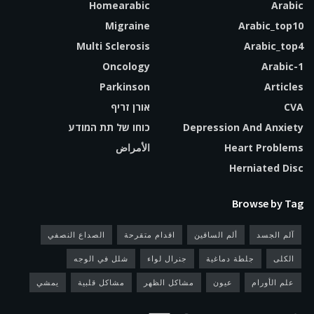
Homearabic
Arabic
Migraine
Arabic_top10
Multi Sclerosis
Arabic_top4
Oncology
Arabic-1
Parkinson
Articles
CVA
אורן זריף
Depression And Anxiety
כוחו של תת המודע
Heart Problems
الأمراض
Herniated Disc
Browse by Tag
آلم الجسد
ألم الساقين
اقدام متقرحة
الصداع النصفي
الكلى
جلطة دماغية
جنرال لواء
شلل في الوجه
علم الأورام
عيون
مشاكل الظهر
مشاكل قلبية
يمشي