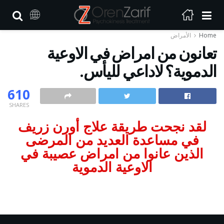
Home
الأمراض
تعانون من امراض في الاوعية
الدموية؟ لاداعي لليأس.
610
SHARES
لقد نجحت طريقة علاج أورن زريف
في مساعدة العديد من المرضى
الذين عانوا من امراض عصيبة في
الاوعية الدموية