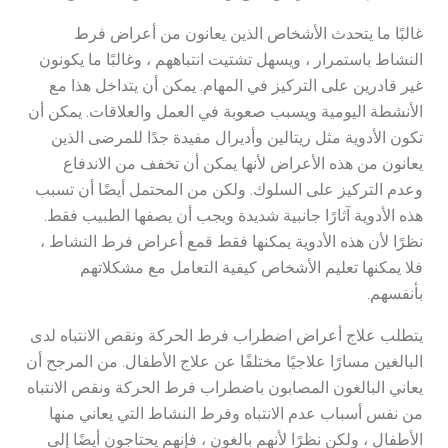
غالبًا ما يتحدث الأشخاص الذين يعانون من أعراض فرط
النشاط باستمرار ، ويسهل تشتيت انتباههم ، وغالبًا ما يكونون
غير قادرين على التركيز في المهام. يمكن أن يتداخل هذا مع
الأنشطة اليومية ويسبب صعوبة في العمل والعلاقات. يمكن أن
تكون الأدوية مثل ريتالين وأديرال مفيدة جدًا للمرضى الذين
يعانون من هذه الأعراض لأنها يمكن أن تخفف من الاندفاع
وعدم التركيز على السلوك. ولكن من المحتمل أيضًا أن تسبب
هذه الأدوية آثارًا جانبية شديدة ويجب أن يصفها الطبيب فقط.
نظرًا لأن هذه الأدوية يمكنها فقط قمع أعراض فرط النشاط ،
فلا يمكنها تعليم الأشخاص كيفية التعامل مع مشكلاتهم
بأنفسهم.
يتطلب علاج أعراض اضطراب فرط الحركة ونقص الانتباه لدى
البالغين مسارًا علاجيًا مختلفًا عن علاج الأطفال. من المرجح أن
يعاني البالغون المصابون باضطراب فرط الحركة ونقص الانتباه
من نفس أسباب عدم الانتباه وفرط النشاط التي يعاني منها
الأطفال ، ولكن نظرًا لأنهم بالغون ، فإنهم يحتاجون أيضًا إلى