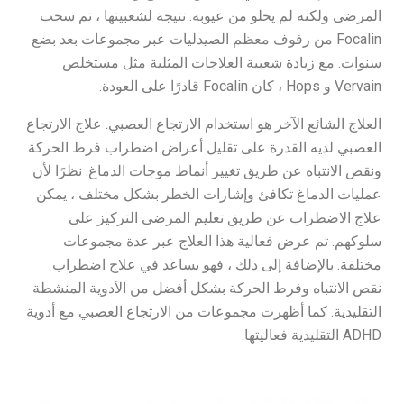
المرضى ولكنه لم يخلو من عيوبه. نتيجة لشعبيتها ، تم سحب
Focalin من رفوف معظم الصيدليات عبر مجموعات بعد بضع
سنوات. مع زيادة شعبية العلاجات المثلية مثل مستخلص
Vervain و Hops ، كان Focalin قادرًا على العودة.
العلاج الشائع الآخر هو استخدام الارتجاع العصبي. علاج الارتجاع
العصبي لديه القدرة على تقليل أعراض اضطراب فرط الحركة
ونقص الانتباه عن طريق تغيير أنماط موجات الدماغ. نظرًا لأن
عمليات الدماغ تكافئ وإشارات الخطر بشكل مختلف ، يمكن
علاج الاضطراب عن طريق تعليم المرضى التركيز على
سلوكهم. تم عرض فعالية هذا العلاج عبر عدة مجموعات
مختلفة. بالإضافة إلى ذلك ، فهو يساعد في علاج اضطراب
نقص الانتباه وفرط الحركة بشكل أفضل من الأدوية المنشطة
التقليدية. كما أظهرت مجموعات من الارتجاع العصبي مع أدوية
ADHD التقليدية فعاليتها.