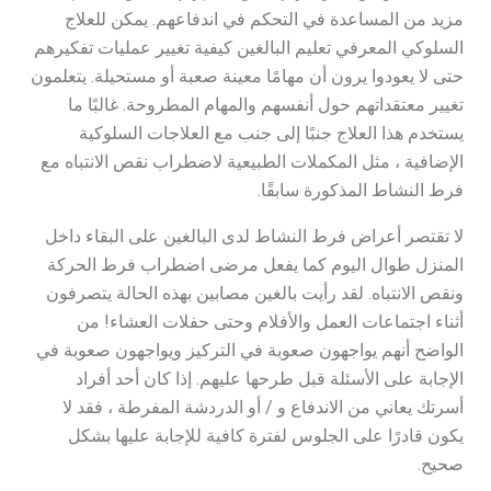
مزيد من المساعدة في التحكم في اندفاعهم. يمكن للعلاج
السلوكي المعرفي تعليم البالغين كيفية تغيير عمليات تفكيرهم
حتى لا يعودوا يرون أن مهامًا معينة صعبة أو مستحيلة. يتعلمون
تغيير معتقداتهم حول أنفسهم والمهام المطروحة. غالبًا ما
يستخدم هذا العلاج جنبًا إلى جنب مع العلاجات السلوكية
الإضافية ، مثل المكملات الطبيعية لاضطراب نقص الانتباه مع
فرط النشاط المذكورة سابقًا.
لا تقتصر أعراض فرط النشاط لدى البالغين على البقاء داخل
المنزل طوال اليوم كما يفعل مرضى اضطراب فرط الحركة
ونقص الانتباه. لقد رأيت بالغين مصابين بهذه الحالة يتصرفون
أثناء اجتماعات العمل والأفلام وحتى حفلات العشاء! من
الواضح أنهم يواجهون صعوبة في التركيز ويواجهون صعوبة في
الإجابة على الأسئلة قبل طرحها عليهم. إذا كان أحد أفراد
أسرتك يعاني من الاندفاع و / أو الدردشة المفرطة ، فقد لا
يكون قادرًا على الجلوس لفترة كافية للإجابة عليها بشكل
صحيح.