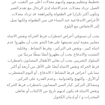
تخطيط وتنظيم يومهم ولديهم معدلات أعلى من التغيب عن
العمل. تزداد معدلات عدم الانتباه لدى الرجال مع تقدم العمر
وتكون أكثر تكرارا في الطفولة والمراهقة. قد تزداد معدلات
الأعراض الاندفاعية عند النساء في سن الطفولة ولكنها تميل
إلى الانخفاض مع البلوغ.
يجب أن تستوفي أعراض اضطراب فرط الحركة ونقص الانتباه
معايير معينة ليتم تصنيفها على هذا النحو. يجب أن يظهروا عدم
انتباه كبير ، ونقص في التركيز ، وفرط النشاط ، وقابلية
التشتت والاندفاع. يجب أن يظهروا أيضًا نمطًا مزمنًا من
السلوك التخريبي. يجب أن يعاني الأطفال المصابون باضطراب
فرط الحركة ونقص الانتباه أيضًا على الأقل من أربعة أو أكثر
مما يلي: أعراض فرط النشاط / الاندفاع ، أو النوم المضطرب
أو الأرق ، والتهيج والعدوانية ، وعدم القدرة على التركيز ،
ومشاكل التركيز. كبار السن المصابون باضطراب فرط الحركة
ونقص الانتباه قد يكون لديهم تاريخ من الاكتئاب أو تعاطي
المخدرات و / أو إدمان الكحول.