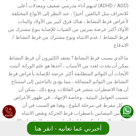
(ADHD / ADD) لديهم أداء مدرسي ضعيف ومعدلات أعلى
للانحراف مثل البالغين. أخيرًا ، عند النظر إلى الأنواع المختلفة
لأعراض فرط النشاط ، هناك فرق كبير بين الأولاد والبنات.
الأولاد أكثر عرضة بمرتين من الفتيات للإصابة بنوع مشترك من
فرط النشاط / عدم الانتباه ونوع مشترك من فرط النشاط /
الاندفاع.
ما الذي يسبب فرط النشاط؟ يعتقد الكثيرون أن فرط النشاط
يمكن أن يحدث لعدد من الأسباب ، أحدها هو علم الوراثة. أثبتت
الأبحاث أن التوائم المتطابقة أكثر عرضة للإصابة بأعراض فرط
النشاط من التوائم المتماثلة ، مما يؤدي بالباحثين إلى استنتاج
أن هذا الاضطراب ينتشر في العائلات. ومع ذلك ، يمكن أن
تتسبب العوامل البيئية ، وخاصة الإجهاد ، في ظهور الأعراض
بشكل مفرط في مرحلة البلوغ ، وهذا هو السبب في أن
البالغين المصابين باضطراب فرط الحركة ونقص الانتباه
يحتاجون إلى تعلم كيفية إدارة أعراضهم حتى لا يؤثروا سلبًا
أخبرني عما تعانيه - انقر هنا
على قدرتهم على العمل في المواقف اليومية.