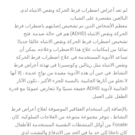
لم تعد أعراض اضطراب فرط الحركة ونقص الانتباه لدى
البالغين مقتصرة على الشباب
معظم الأشخاص الذين تم تشخيص إصابتهم باضطراب فرط
الحركة ونقص الانتباه (ADHD) هم في حالة صدمة. فتح
تشخيص اضطراب فرط الحركة ونقص الانتباه عالمًا جديدًا
تمامًا من إمكانيات علاج هذا الاضطراب وعلاجه. يمكن أن
تساعد الأدوية المستخدمة في علاج اضطراب فرط الحركة
ونقص الانتباه مثل ريتالين وكونسيرتا في تهدئة أعراض فرط
النشاط. في حين أن هذه الأدوية مفيدة من نواحٍ عديدة ، إلا أنها
لا تخلو من آثارها الجانبية. بالنسبة للجزء الأكبر ، تكون الآثار
الجانبية لأدوية ADHD خفيفة نسبيًا ولا تتعارض عمومًا مع قدرة
الطفل على العمل.
بالإضافة إلى استخدام العقاقير الموصوفة لعلاج أعراض فرط
النشاط ، تتوفر مجموعة متنوعة من العلاجات السلوكية. كان
Focalin من أوائل المنشطات النفسية المستخدمة للأطفال.
كان ناجحًا إلى حد ما في الحد من الاندفاع والتشتت لدى