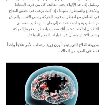
وتململ إلى حد الإلهاء. يجب معالجة كل من فرط النشاط
والاندفاع والسيطرة عليهما ، إذا كنت ترغب في تحقيق النجاح
في التعامل مع اضطراب فرط الحركة ونقص الانتباه والعيش
حياة طبيعية وناجحة. تحدث إلى طبيبك أو طبيب نفساني
للأطفال إذا كنت تعتقد أنك مصاب باضطراب فرط الحركة
ونقص الانتباه واسأل عن خيارات العلاج البديلة له.
بطريقة العلاج التي يتبعها أورن زريف يتطلب الأمر علاجاً واحداً
فقط في العديد من الحالات