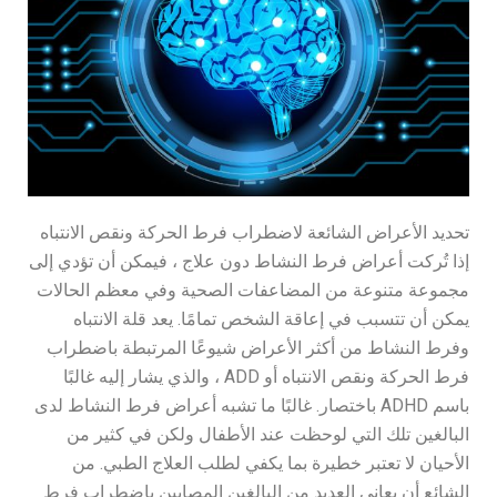
تحديد الأعراض الشائعة لاضطراب فرط الحركة ونقص الانتباه
إذا تُركت أعراض فرط النشاط دون علاج ، فيمكن أن تؤدي إلى
مجموعة متنوعة من المضاعفات الصحية وفي معظم الحالات
يمكن أن تتسبب في إعاقة الشخص تمامًا. يعد قلة الانتباه
وفرط النشاط من أكثر الأعراض شيوعًا المرتبطة باضطراب
فرط الحركة ونقص الانتباه أو ADD ، والذي يشار إليه غالبًا
باسم ADHD باختصار. غالبًا ما تشبه أعراض فرط النشاط لدى
البالغين تلك التي لوحظت عند الأطفال ولكن في كثير من
الأحيان لا تعتبر خطيرة بما يكفي لطلب العلاج الطبي. من
الشائع أن يعاني العديد من البالغين المصابين باضطراب فرط