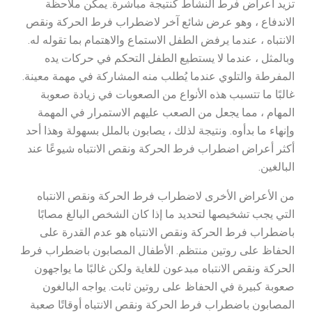
تزيد أعراض فرط النشاط كنتيجة مباشرة. يمكن ملاحظة
الاندفاع ، وهو عرض شائع آخر لاضطراب فرط الحركة ونقص
الانتباه ، عندما يرفض الطفل الاستماع والاهتمام بما تقوله له.
وبالمثل ، عندما لا يستطيع الطفل التحكم في حركات يده
المفرطة والتلوي عندما يُطلب منه المشاركة في مهمة معينة.
غالبًا ما تتسبب هذه الأنواع من الصعوبات في زيادة صعوبة
المهام ، مما يجعل من الصعب عليهم الاستمرار في المهمة
وإنهاء ما بدأوه. ونتيجة لذلك ، يصابون بالملل بسهولة وهذا أحد
أكثر أعراض اضطراب فرط الحركة ونقص الانتباه شيوعًا عند
البالغين.
من الأعراض الأخرى لاضطراب فرط الحركة ونقص الانتباه
التي يجب تشخيصها لتحديد ما إذا كان الشخص البالغ مصابًا
باضطراب فرط الحركة ونقص الانتباه هو عدم القدرة على
الحفاظ على روتين منتظم. الأطفال المصابون باضطراب فرط
الحركة ونقص الانتباه مبدعون للغاية ولكن غالبًا ما يواجهون
صعوبة كبيرة في الحفاظ على روتين ثابت. يواجه البالغون
المصابون باضطراب فرط الحركة ونقص الانتباه أوقاتًا صعبة