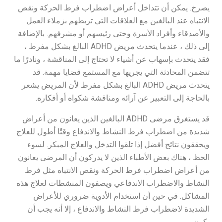
يصرخ. يمكن أن تتداخل أعراض اضطراب فرط الحركة ونقص
الانتباه عند البالغين مع العلاقات التي تربطهم بزملاء العمل
والأصدقاء وأفراد الأسرة وحتى رئيسهم أو مشرفهم. بالإضافة
إلى ذلك ، عندما يتحدث مريض ADHD البالغ بشكل مفرط ،
فقد يتحدث بإسهاب عن أشياء لا تحتاج إلى المناقشة ، ونادرًا ما
تتضمن المحادثة التي يجريها مع المستمع قضايا مهمة. قد
يتحدث مريض ADHD البالغ بشكل مفرط لأن المريض يشعر
بالحاجة إلى التعبير عن آرائه ومناقشة شكواه أو أفكاره.
قد يستغرق مرضى ADHD البالغين الذين يعانون من أعراض
شديدة من اضطراب فرط النشاط والاندفاع وقتًا أطول للعلاج
ويحققون نتائج أفضل إذا تلقوا التدخل والعلاج المبكر. لسوء
الحظ ، هناك بعض الأطباء الذين لا يدركون أن المرضى يعانون
من أعراض اضطراب فرط الحركة ونقص الانتباه مثل فرط
النشاط والاضطراب الاندفاعي ويصفون المنشطات لعلاج هذه
المشاكل. في حين أن استخدام الأدوية ضروري للأعراض
الشديدة لاضطراب فرط النشاط والاندفاع ، إلا أنه يجب أن
يكون