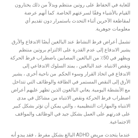
للغاية في الحفاظ على روتين منتظم وبدلاً من ذلك يختارون
القيام بالأشياء وفقًا لسرعتهم الخاصة. كما أنهم عرضة
لمقاطعة الآخرين أثناء التحدث باستمرار دون تقديم أي
معلومات جوهرية.
تشمل أعراض فرط النشاط عند البالغين أيضًا الاندفاع والأرق.
يشير الاندفاع إلى عدم القدرة على الالتزام بروتين منتظم
ويظهر في 50٪ من البالغين المصابين باضطراب فرط الحركة
ونقص الانتباه. عند البالغين ، يمتد السلوك الاندفاعي إلى
الاندفاع في اتخاذ القرار وسوء الحكم. من ناحية أخرى ، يشير
الأرق إلى النقص المستمر في الطاقة والوظائف التي تتداخل
مع الأنشطة اليومية. يعاني البالغون الذين تظهر عليهم أعراض
اضطراب فرط الحركة ونقص الانتباه من مشاكل في مدى
الانتباه والمهارات التنظيمية ، والتي يمكن أن تؤثر بشكل كبير
على قدرتهم على العمل بشكل جيد في الوظائف والمواقف
الاجتماعية.
عندما يتحدث مريض ADHD البالغ بشكل مفرط ، فقد يبدو أنه