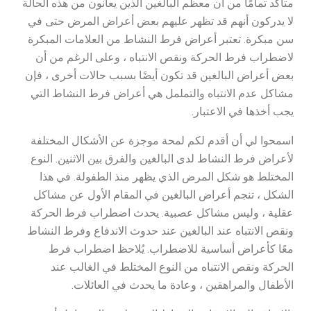
متأكد تمامًا من أن معظم البالغين الذين يعانون من هذه الحالة
لا يدركون أنهم قد تظهر عليهم بعض أعراض المرض حتى في
سن مبكرة. تعتبر أعراض فرط النشاط من العلامات المبكرة
لاضطراب فرط الحركة ونقص الانتباه ، وعلى الرغم من أن
بعض أعراض البالغين قد تكون أيضًا بسبب حالات أخرى ، فإن
مشاكل عدم الانتباه والتململ هي أعراض فرط النشاط التي
يجب أخذها في الاعتبار.
اسمحوا لي أن أقدم لكم لمحة موجزة عن الأشكال المختلفة
لأعراض فرط النشاط لدى البالغين والفرق بين الاثنين. النوع
المختلط هو شكل المرض الذي يظهر منذ الطفولة. في هذا
الشكل ، تنجم أعراض البالغين في المقام الأول عن مشاكل
عقلية ، وليس مشاكل عصبية. يحدث اضطراب فرط الحركة
ونقص الانتباه عند البالغين عند حدوث الاندفاع وفرط النشاط
معًا كأعراض أساسية للاضطراب. يُلاحظ اضطراب فرط
الحركة ونقص الانتباه من النوع المختلط في الغالب عند
الأطفال والمراهقين ، وعادة ما يحدث في العائلات.