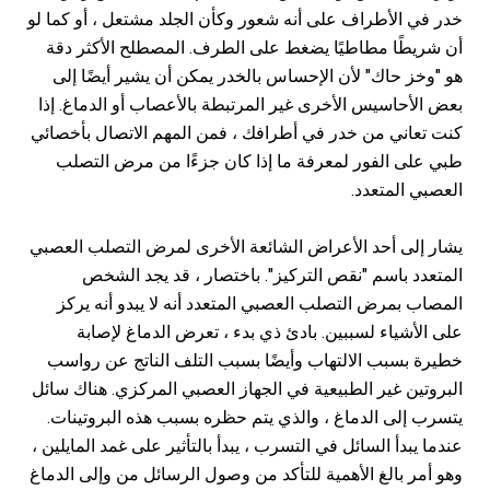
خدر في الأطراف على أنه شعور وكأن الجلد مشتعل ، أو كما لو
أن شريطًا مطاطيًا يضغط على الطرف. المصطلح الأكثر دقة
هو "وخز حاك" لأن الإحساس بالخدر يمكن أن يشير أيضًا إلى
بعض الأحاسيس الأخرى غير المرتبطة بالأعصاب أو الدماغ. إذا
كنت تعاني من خدر في أطرافك ، فمن المهم الاتصال بأخصائي
طبي على الفور لمعرفة ما إذا كان جزءًا من مرض التصلب
العصبي المتعدد.
يشار إلى أحد الأعراض الشائعة الأخرى لمرض التصلب العصبي
المتعدد باسم "نقص التركيز". باختصار ، قد يجد الشخص
المصاب بمرض التصلب العصبي المتعدد أنه لا يبدو أنه يركز
على الأشياء لسببين. بادئ ذي بدء ، تعرض الدماغ لإصابة
خطيرة بسبب الالتهاب وأيضًا بسبب التلف الناتج عن رواسب
البروتين غير الطبيعية في الجهاز العصبي المركزي. هناك سائل
يتسرب إلى الدماغ ، والذي يتم حظره بسبب هذه البروتينات.
عندما يبدأ السائل في التسرب ، يبدأ بالتأثير على غمد المايلين ،
وهو أمر بالغ الأهمية للتأكد من وصول الرسائل من وإلى الدماغ