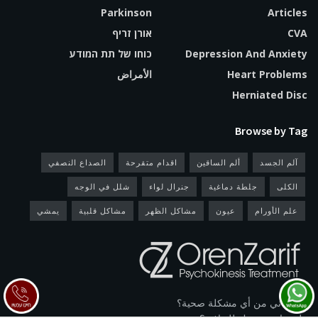
Parkinson
Articles
CVA
אורן זריף
Depression And Anxiety
כוחו של תת המודע
Heart Problems
الأمراض
Herniated Disc
Browse by Tag
آلم الجسد
ألم الساقين
اقدام متقرحة
الصداع النصفي
الكلى
جلطة دماغية
جنرال لواء
شلل في الوجه
علم الأورام
عيون
مشاكل الظهر
مشاكل قلبية
يمشي
هل تعاني من أي مشكلة صحية؟