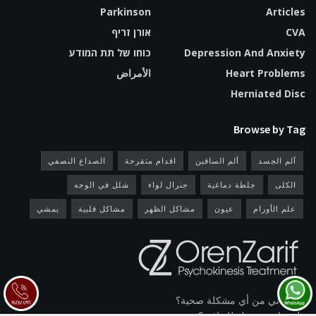
Parkinson
Articles
CVA
אורן זריף
Depression And Anxiety
כוחו של תת המודע
Heart Problems
الأمراض
Herniated Disc
Browse by Tag
آلم الجسد
ألم الساقين
اقدام متقرحة
الصداع النصفي
الكلى
جلطة دماغية
جنرال لواء
شلل في الوجه
علم الأورام
عيون
مشاكل الظهر
مشاكل قلبية
يمشي
هل تعاني من أي مشكلة صحية؟
هل يجاهد جسمك للتعافي؟