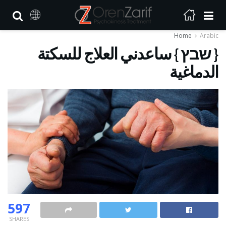
Home
Arabic
{ שבץ } ساعدني العلاج للسكتة
الدماغية
597
SHARES