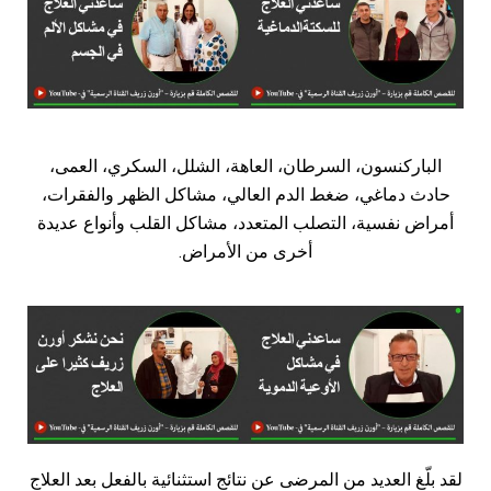
الباركنسون،
السرطان،
العاهة،
الشلل،
السكري،
العمى،
حادث
دماغي،
ضغط
الدم
العالي،
مشاكل
الظهر
والفقرات،
أمراض
نفسية،
التصلب
المتعدد،
مشاكل
القلب
وأنواع
عديدة
أخرى
من
الأمراض
.
لقد
بلّغ
العديد
من
المرضى
عن
نتائج
استثنائية
بالفعل
بعد
العلاج