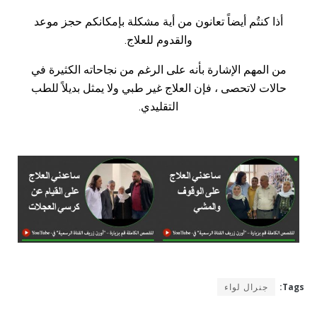
أذا
كنتُم
أيضاً
تعانون
من
أية
مشكلة
بإمكانكم
حجز
موعد
والقدوم
للعلاج
.
من
المهم
الإشارة
بأنه
على
الرغم
من
نجاحاته
الكثيرة
في
حالات
لاتحصى
،
فإن
العلاج
غير
طبي
ولا
يمثل
بديلاً
للطب
التقليدي
.
Tags:
جنرال لواء