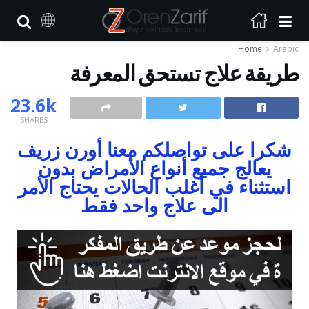
Home
Arabic
طريقة علاج تستحق المعرفة
23.6k
SHARES
شكرا على تواصلكم معنا أورن زريف
يعالج جميع أنواع الأمراض بدون
استثناء في أغلب الحالات يحتاج الأمر
الى علاج واحد فقط