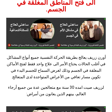
الى فتح المناطق المغلقة في
الجسم.
أورن
زريف
يعالج
بطريقة
الحركة
النفسية
جميع
أنواع
المشاكل
.
في
أغلب
الحالات
يحتاج
الأمر
الى
علاج
واحد
فقط
لفتح
الأماكن
المغلقة
في
الجسم
وذلك
لغرض
السماح
للجسم
البدء
في
تكوين
مسار
تعافي
من
الأعراض
المتواجدة
لدى
المتعالج
.
لزريف
صيت
امده
30
سنة
مع
متعالجين
عدة
من
جميع
أرجاء
العالم،
بينهم
الذين
يعانون
من
أمراض
: