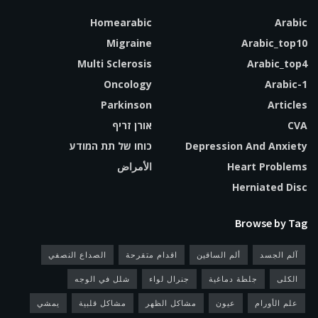
Homearabic
Arabic
Migraine
Arabic_top10
Multi Sclerosis
Arabic_top4
Oncology
Arabic-1
Parkinson
Articles
CVA
אורן זריף
Depression And Anxiety
כוחו של תת המודע
Heart Problems
الأمراض
Herniated Disc
Browse by Tag
آلم الجسد
ألم الساقين
اقدام متقرحة
الصداع النصفي
الكلى
جلطة دماغية
جنرال لواء
شلل في الوجه
علم الأورام
عيون
مشاكل الظهر
مشاكل قلبية
يمشي